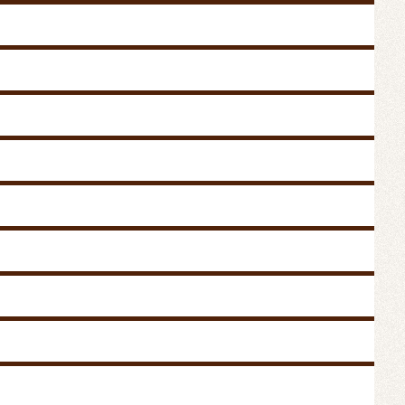
059-363-8803
9時-12時/15時半-18時半
くあるご質問