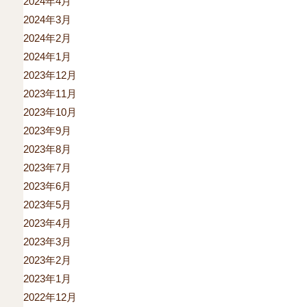
2024年4月
2024年3月
2024年2月
2024年1月
2023年12月
2023年11月
2023年10月
2023年9月
2023年8月
2023年7月
2023年6月
2023年5月
2023年4月
2023年3月
2023年2月
2023年1月
2022年12月