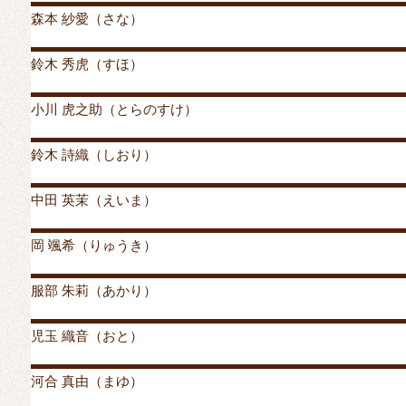
森本 紗愛（さな）
投稿者
admin
投稿日:
2017年11月17日
2018年2月13日
鈴木 秀虎（すほ）
投稿者
admin
投稿日:
2017年11月17日
2018年2月13日
小川 虎之助（とらのすけ）
投稿者
admin
投稿日:
2017年11月16日
2018年2月13日
鈴木 詩織（しおり）
投稿者
admin
投稿日:
2017年11月16日
2018年2月13日
中田 英茉（えいま）
投稿者
admin
投稿日:
2017年11月16日
2018年2月13日
岡 颯希（りゅうき）
投稿者
admin
投稿日:
2017年11月16日
2018年2月13日
服部 朱莉（あかり）
投稿者
admin
投稿日:
2017年11月14日
2018年2月13日
児玉 織音（おと）
投稿者
admin
投稿日:
2017年11月14日
2018年2月13日
河合 真由（まゆ）
投稿者
admin
投稿日:
2017年11月11日
2018年2月13日