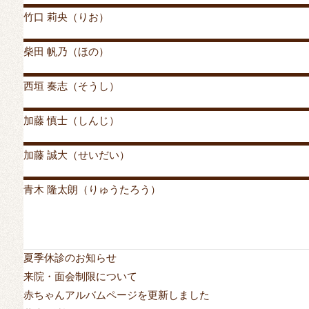
竹口 莉央（りお）
投稿者
admin
投稿日:
2017年11月3日
2018年2月13日
カ
柴田 帆乃（ほの）
投稿者
admin
投稿日:
2017年11月2日
2018年2月13日
カ
西垣 奏志（そうし）
投稿者
admin
投稿日:
2017年11月2日
2018年2月13日
カ
加藤 慎士（しんじ）
投稿者
admin
投稿日:
2017年11月2日
2018年2月13日
カ
加藤 誠大（せいだい）
投稿者
admin
投稿日:
2017年11月1日
2018年2月13日
カ
青木 隆太朗（りゅうたろう）
投稿者
admin
投稿日:
2017年11月1日
2018年2月13日
カ
検索対象:
検索
最近の投稿
夏季休診のお知らせ
来院・面会制限について
赤ちゃんアルバムページを更新しました