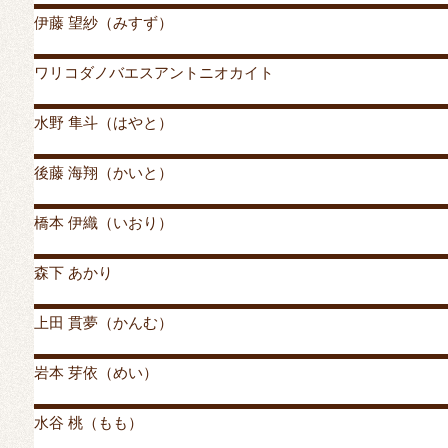
伊藤 望紗（みすず）
投稿者
admin
投稿日:
2020年7月14日
2020年9月9日
カ
ワリコダノバエスアントニオカイト
投稿者
admin
投稿日:
2020年7月13日
2020年9月9日
カ
水野 隼斗（はやと）
投稿者
admin
投稿日:
2020年7月13日
2020年9月9日
カ
後藤 海翔（かいと）
投稿者
admin
投稿日:
2020年7月11日
2020年9月9日
カ
橋本 伊織（いおり）
投稿者
admin
投稿日:
2020年7月11日
2020年9月9日
カ
森下 あかり
投稿者
admin
投稿日:
2020年7月11日
2020年9月9日
カ
上田 貫夢（かんむ）
投稿者
admin
投稿日:
2020年7月11日
2020年9月9日
カ
岩本 芽依（めい）
投稿者
admin
投稿日:
2020年7月10日
2020年9月9日
カ
水谷 桃（もも）
投稿者
admin
投稿日:
2020年7月8日
2020年9月9日
カテ