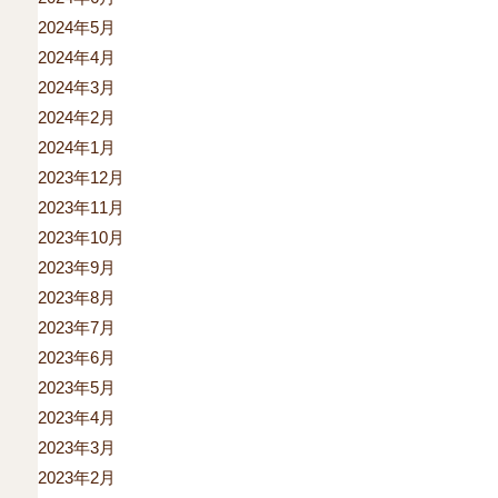
2024年5月
2024年4月
2024年3月
2024年2月
2024年1月
2023年12月
2023年11月
2023年10月
2023年9月
2023年8月
2023年7月
2023年6月
2023年5月
2023年4月
2023年3月
2023年2月