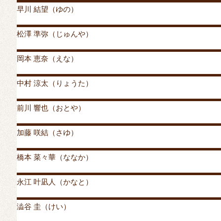
月:
早川 結望（ゆの）
2020年7月
投稿者
admin
投稿日:
2020年7月31日
2020年9月9日
カ
松澤 準弥（じゅんや）
投稿者
admin
投稿日:
2020年7月30日
2020年9月9日
カ
岡本 恵奈（えな）
診療案内
無痛分娩について
施設紹介
投稿者
admin
投稿日:
2020年7月30日
2020年9月9日
カ
中村 涼太（りょうた）
投稿者
admin
投稿日:
2020年7月29日
2020年9月9日
カ
前川 響也（おとや）
投稿者
admin
投稿日:
2020年7月29日
2020年9月10日
カ
加藤 咲結（さゆ）
投稿者
admin
投稿日:
2020年7月28日
2020年9月9日
カ
橋本 菜々華（ななか）
投稿者
admin
投稿日:
2020年7月28日
2020年9月9日
カ
永江 叶凪人（かなと）
投稿者
admin
投稿日:
2020年7月27日
2020年9月9日
カ
澁谷 圭（けい）
投稿者
admin
投稿日:
2020年7月24日
2020年9月9日
カ