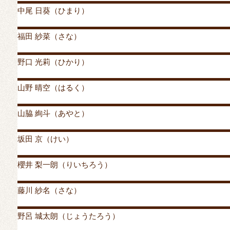
中尾 日葵（ひまり）
投稿者
admin
投稿日:
2021年12月24日
2022年2月3日
カ
福田 紗菜（さな）
投稿者
admin
投稿日:
2021年12月23日
2022年2月3日
カ
野口 光莉（ひかり）
投稿者
admin
投稿日:
2021年12月21日
2022年2月3日
カ
山野 晴空（はるく）
投稿者
admin
投稿日:
2021年12月21日
2022年2月3日
カ
山脇 絢斗（あやと）
投稿者
admin
投稿日:
2021年12月18日
2022年2月3日
カ
坂田 京（けい）
投稿者
admin
投稿日:
2021年12月18日
2022年2月3日
カ
櫻井 梨一朗（りいちろう）
投稿者
admin
投稿日:
2021年12月18日
2022年2月3日
カ
藤川 紗名（さな）
投稿者
admin
投稿日:
2021年12月18日
2022年2月3日
カ
野呂 城太朗（じょうたろう）
投稿者
admin
投稿日:
2021年12月17日
2022年2月3日
カ