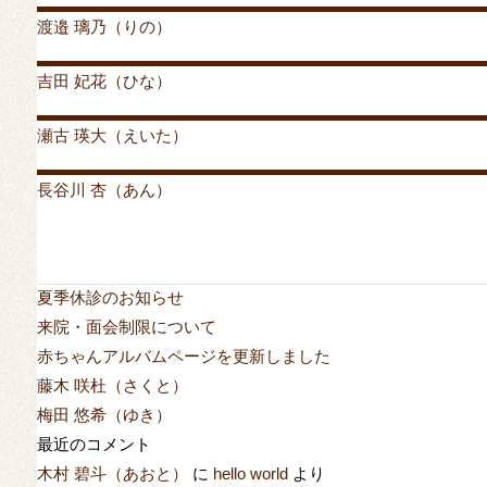
渡邉 璃乃（りの）
投稿者
admin
投稿日:
2021年12月6日
2022年2月3日
カ
吉田 妃花（ひな）
投稿者
admin
投稿日:
2021年12月4日
2022年2月3日
カ
瀬古 瑛大（えいた）
投稿者
admin
投稿日:
2021年12月3日
2022年2月3日
カ
長谷川 杏（あん）
投稿者
admin
投稿日:
2021年12月3日
2022年2月3日
カ
検索対象:
検索
最近の投稿
夏季休診のお知らせ
来院・面会制限について
赤ちゃんアルバムページを更新しました
藤木 咲杜（さくと）
梅田 悠希（ゆき）
最近のコメント
木村 碧斗（あおと）
に
hello world
より