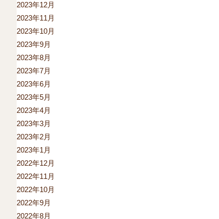
2023年12月
2023年11月
2023年10月
2023年9月
2023年8月
2023年7月
2023年6月
2023年5月
2023年4月
2023年3月
2023年2月
2023年1月
2022年12月
2022年11月
2022年10月
2022年9月
2022年8月