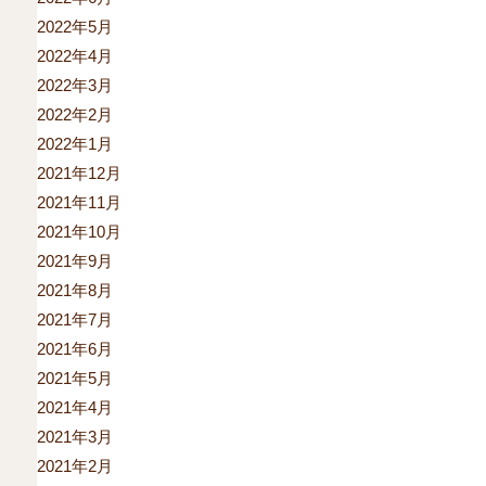
2022年5月
2022年4月
2022年3月
2022年2月
2022年1月
2021年12月
2021年11月
2021年10月
2021年9月
2021年8月
2021年7月
2021年6月
2021年5月
2021年4月
2021年3月
2021年2月