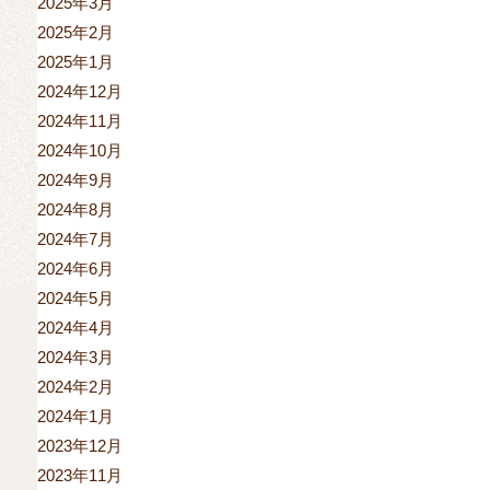
2025年3月
2025年2月
2025年1月
2024年12月
2024年11月
2024年10月
2024年9月
2024年8月
2024年7月
2024年6月
2024年5月
2024年4月
2024年3月
2024年2月
2024年1月
2023年12月
2023年11月