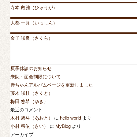
寺本 彪雅（ひゅうが）
投稿者
admin
投稿日:
2022年3月5日
2022年5月17日
カ
大都 一眞（いっしん）
投稿者
admin
投稿日:
2022年3月3日
2022年5月17日
カ
金子 咲良（さくら）
投稿者
admin
投稿日:
2022年3月2日
2022年5月17日
カ
検索対象:
検索
最近の投稿
夏季休診のお知らせ
来院・面会制限について
赤ちゃんアルバムページを更新しました
藤木 咲杜（さくと）
梅田 悠希（ゆき）
最近のコメント
木村 碧斗（あおと）
に
hello world
より
小村 稀依（きい）
に
MyBlog
より
アーカイブ