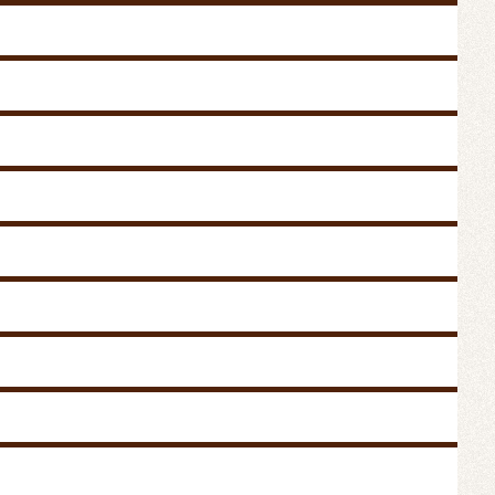
059-363-8803
9時-12時/15時半-18時半
くあるご質問