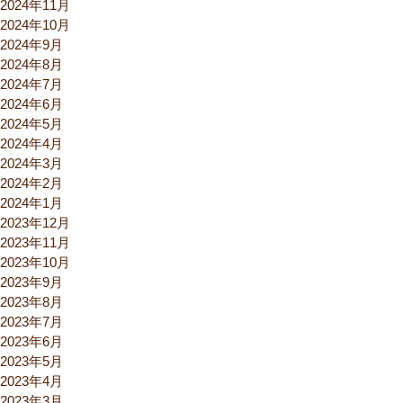
2024年11月
2024年10月
2024年9月
2024年8月
2024年7月
2024年6月
2024年5月
2024年4月
2024年3月
2024年2月
2024年1月
2023年12月
2023年11月
2023年10月
2023年9月
2023年8月
2023年7月
2023年6月
2023年5月
2023年4月
2023年3月