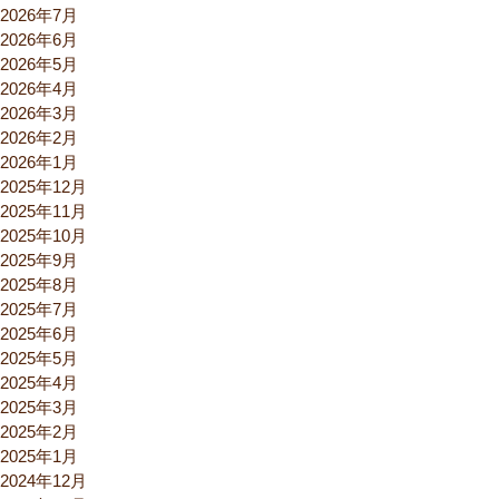
2026年7月
2026年6月
2026年5月
2026年4月
2026年3月
2026年2月
2026年1月
2025年12月
2025年11月
2025年10月
2025年9月
2025年8月
2025年7月
2025年6月
2025年5月
2025年4月
2025年3月
2025年2月
2025年1月
2024年12月