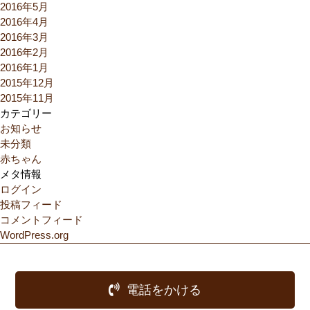
2016年5月
2016年4月
2016年3月
2016年2月
2016年1月
2015年12月
2015年11月
カテゴリー
お知らせ
未分類
赤ちゃん
メタ情報
ログイン
投稿フィード
コメントフィード
WordPress.org
電話をかける