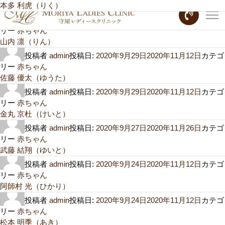
月:
本多 利虎（りく）
2020年9月
投稿者
admin
投稿日:
2020年9月30日
2020年11月12日
カテゴ
リー
赤ちゃん
山内 凛（りん）
投稿者
admin
投稿日:
2020年9月29日
2020年11月12日
カテゴ
リー
赤ちゃん
佐藤 優太（ゆうた）
投稿者
admin
投稿日:
2020年9月29日
2020年11月12日
カテゴ
リー
赤ちゃん
金丸 京杜（けいと）
投稿者
admin
投稿日:
2020年9月27日
2020年11月26日
カテゴ
リー
赤ちゃん
武藤 結翔（ゆいと）
投稿者
admin
投稿日:
2020年9月24日
2020年11月12日
カテゴ
リー
赤ちゃん
阿師村 光（ひかり）
投稿者
admin
投稿日:
2020年9月24日
2020年11月12日
カテゴ
リー
赤ちゃん
松本 明季（あき）