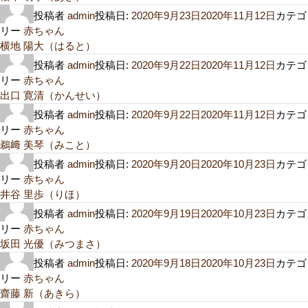
投稿者
admin
投稿日:
2020年9月23日
2020年11月12日
カテゴ
リー
赤ちゃん
横地 陽大（はると）
投稿者
admin
投稿日:
2020年9月22日
2020年11月12日
カテゴ
リー
赤ちゃん
出口 寛清（かんせい）
投稿者
admin
投稿日:
2020年9月22日
2020年11月12日
カテゴ
リー
赤ちゃん
鵜﨑 美琴（みこと）
投稿者
admin
投稿日:
2020年9月20日
2020年10月23日
カテゴ
リー
赤ちゃん
井谷 里歩（りほ）
投稿者
admin
投稿日:
2020年9月19日
2020年10月23日
カテゴ
リー
赤ちゃん
坂田 光優（みつまさ）
投稿者
admin
投稿日:
2020年9月18日
2020年10月23日
カテゴ
リー
赤ちゃん
齋藤 新（あきら）