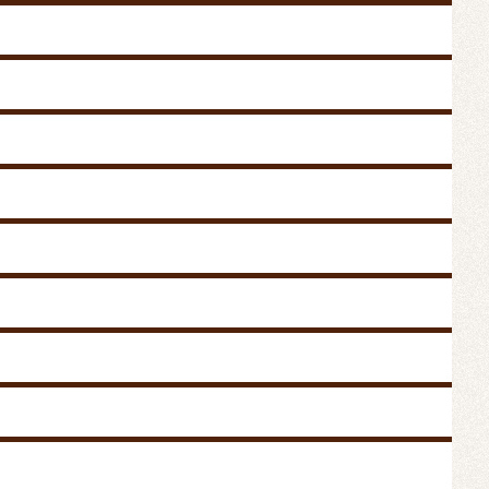
059-363-8803
9時-12時/15時半-18時半
くあるご質問