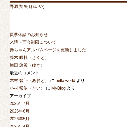
野添 羚矢 (れいや)
投稿者
admin
投稿日:
2022年9月1日
2022年11月2日
カ
検索対象:
検索
最近の投稿
夏季休診のお知らせ
来院・面会制限について
赤ちゃんアルバムページを更新しました
藤木 咲杜（さくと）
梅田 悠希（ゆき）
最近のコメント
木村 碧斗（あおと）
に
hello world
より
小村 稀依（きい）
に
MyBlog
より
アーカイブ
2026年7月
2026年6月
2026年5月
2026年4月