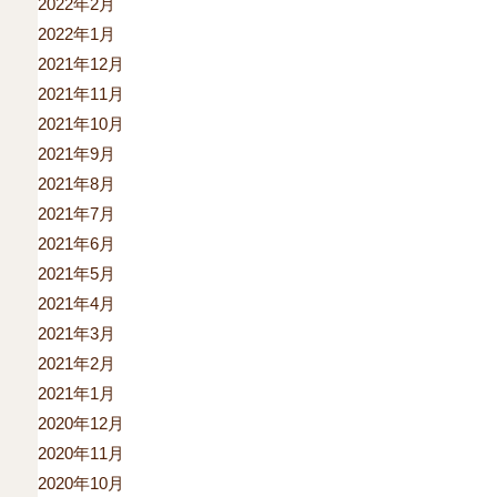
2022年2月
2022年1月
2021年12月
2021年11月
2021年10月
2021年9月
2021年8月
2021年7月
2021年6月
2021年5月
2021年4月
2021年3月
2021年2月
2021年1月
2020年12月
2020年11月
2020年10月