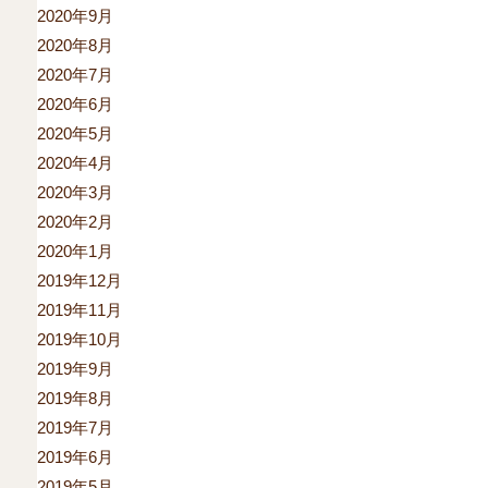
2020年9月
2020年8月
2020年7月
2020年6月
2020年5月
2020年4月
2020年3月
2020年2月
2020年1月
2019年12月
2019年11月
2019年10月
2019年9月
2019年8月
2019年7月
2019年6月
2019年5月