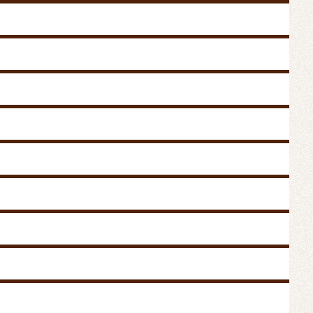
059-363-8803
9時-12時/15時半-18時半
くあるご質問