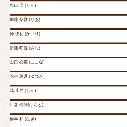
月:
谷口 凛 (りん)
2022年9月
投稿者
admin
投稿日:
2022年9月26日
2022年11月2日
カ
加藤 梨愛 (りあ)
投稿者
admin
投稿日:
2022年9月21日
2022年11月2日
カ
仲 快莉 (かいり)
診療案内
無痛分娩について
施設紹介
投稿者
admin
投稿日:
2022年9月16日
2022年11月2日
カ
伊藤 咲愛 (さな)
投稿者
admin
投稿日:
2022年9月15日
2022年11月2日
カ
山口 心菜 (ここな)
投稿者
admin
投稿日:
2022年9月15日
2022年11月2日
カ
木村 悠月 (ゆづき)
投稿者
admin
投稿日:
2022年9月15日
2022年11月2日
カ
浅川 伸 (しん)
投稿者
admin
投稿日:
2022年9月14日
2022年11月2日
カ
川森 健登(けんと)
投稿者
admin
投稿日:
2022年9月12日
2022年11月2日
カ
橋本 和 (なぎ)
投稿者
admin
投稿日:
2022年9月11日
2022年11月2日
カ