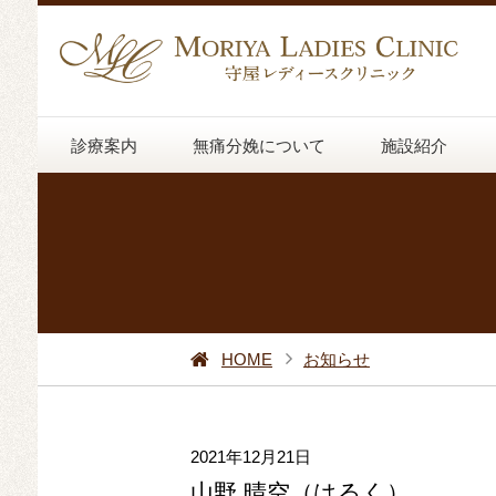
診療案内
無痛分娩について
施設紹介
HOME
お知らせ
2021年12月21日
山野 晴空（はるく）