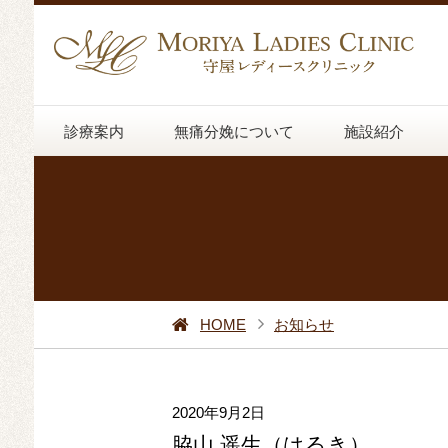
診療案内
無痛分娩について
施設紹介
HOME
お知らせ
2020年9月2日
脇山 遥生（はるき）