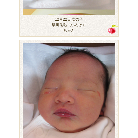
12月22日
女の子
早川 彩波（いろは）
ちゃん