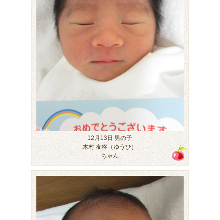
12月13日
男の子
木村 友柊（ゆうひ）
ちゃん