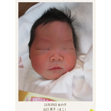
12月25日
女の子
山口 茉子（まこ）