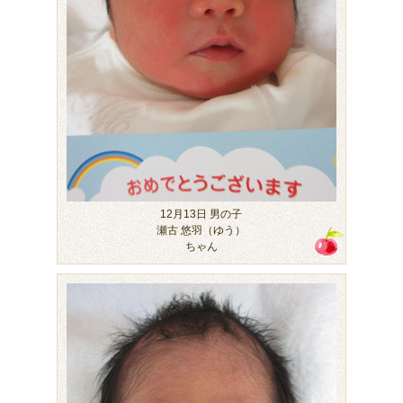
12月13日
男の子
瀬古 悠羽（ゆう）
ちゃん