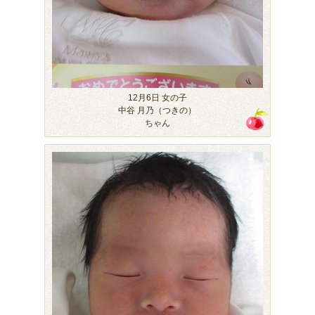
12月6日
女の子
中谷 月乃（つきの）
ちゃん