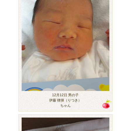
12月12日
男の子
伊藤 律揮（りつき）
ちゃん