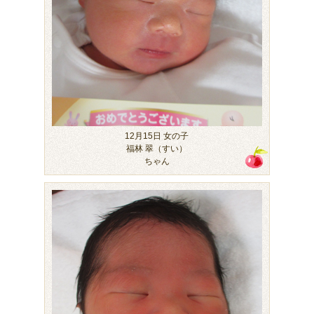
12月15日
女の子
福林 翠（すい）
ちゃん