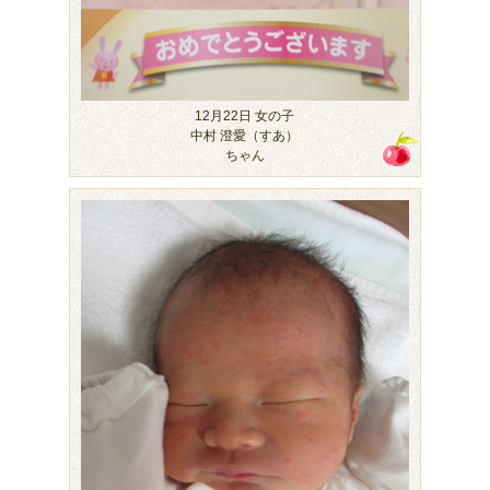
12月22日
女の子
中村 澄愛（すあ）
ちゃん