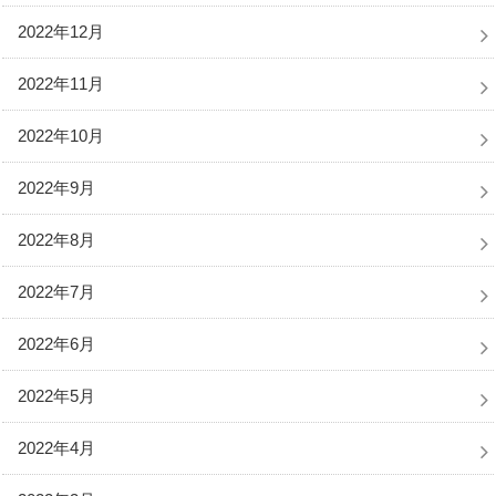
2022年12月
2022年11月
2022年10月
2022年9月
2022年8月
2022年7月
2022年6月
2022年5月
2022年4月