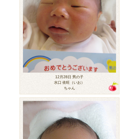
12月28日
男の子
水口 依旺（いお）
ちゃん