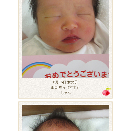
8月16日
女の子
山口 珠々（すず）
ちゃん