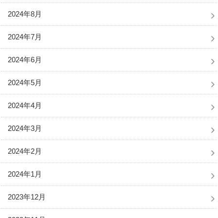
2024年8月
2024年7月
2024年6月
2024年5月
2024年4月
2024年3月
2024年2月
2024年1月
2023年12月