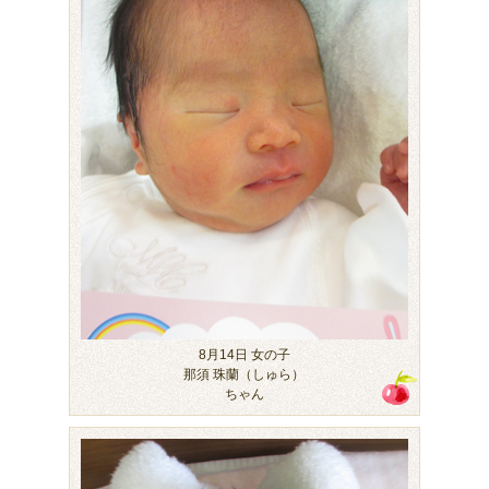
8月14日
女の子
那須 珠蘭（しゅら）
ちゃん