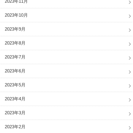
2023年11月
2023年10月
2023年9月
2023年8月
2023年7月
2023年6月
2023年5月
2023年4月
2023年3月
2023年2月