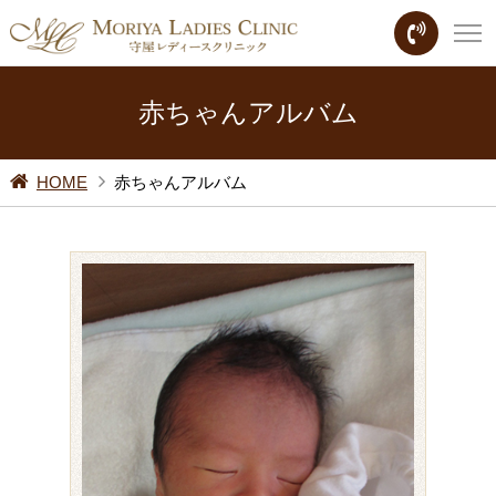
赤ちゃんアルバム
HOME
赤ちゃんアルバム