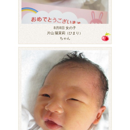
8月8日
女の子
片山 陽茉莉（ひまり）
ちゃん