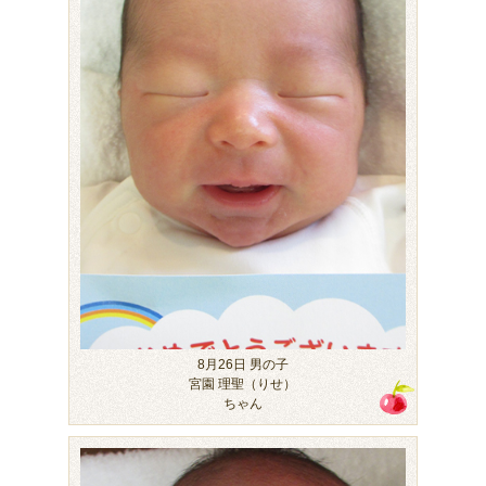
8月26日
男の子
宮園 理聖（りせ）
ちゃん