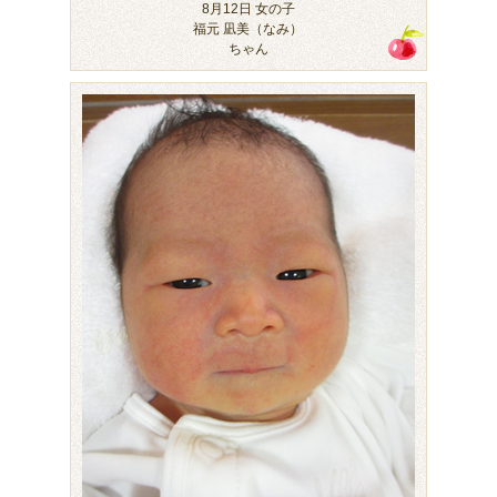
8月12日
女の子
福元 凪美（なみ）
ちゃん