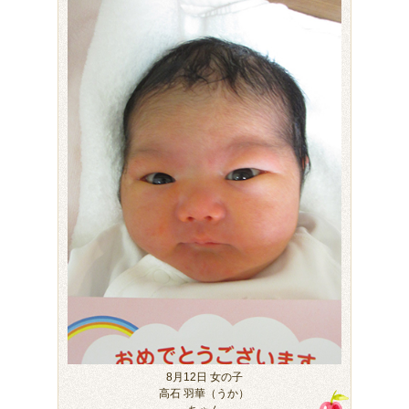
8月12日
女の子
高石 羽華（うか）