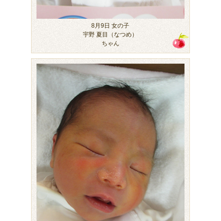
8月9日
女の子
宇野 夏目（なつめ）
ちゃん