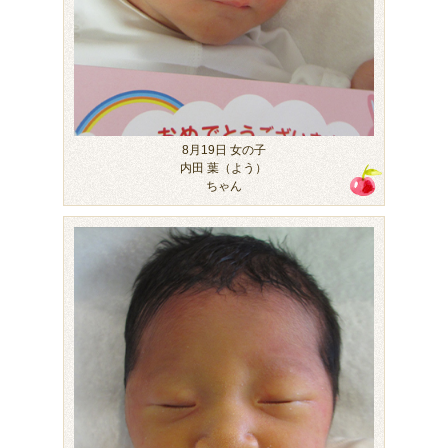
8月19日
女の子
内田 葉（よう）
ちゃん