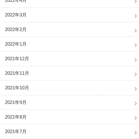
2022年4月
2022年3月
2022年2月
2022年1月
2021年12月
2021年11月
2021年10月
2021年9月
2021年8月
2021年7月