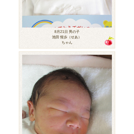
8月21日
男の子
池田 惺歩（せあ）
ちゃん