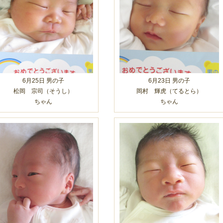
6月25日
男の子
6月23日
男の子
松岡 宗司（そうし）
岡村 輝虎（てるとら）
ちゃん
ちゃん