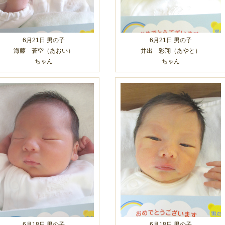
6月21日
男の子
6月21日
男の子
海藤 蒼空（あおい）
井出 彩翔（あやと）
ちゃん
ちゃん
6月18日
男の子
6月18日
男の子