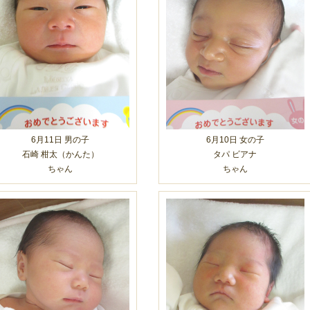
6月11日
男の子
6月10日
女の子
石崎 柑太（かんた）
タパ ビアナ
ちゃん
ちゃん