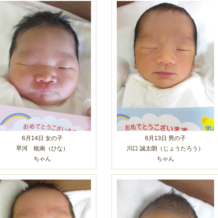
6月14日
女の子
6月13日
男の子
早河 枇南（ひな）
川口 誠太朗（じょうたろう）
ちゃん
ちゃん