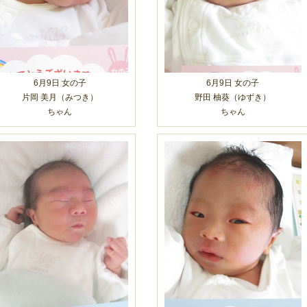
6月9日
女の子
6月9日
女の子
片岡 美月（みつき）
野田 柚葵（ゆずき）
ちゃん
ちゃん