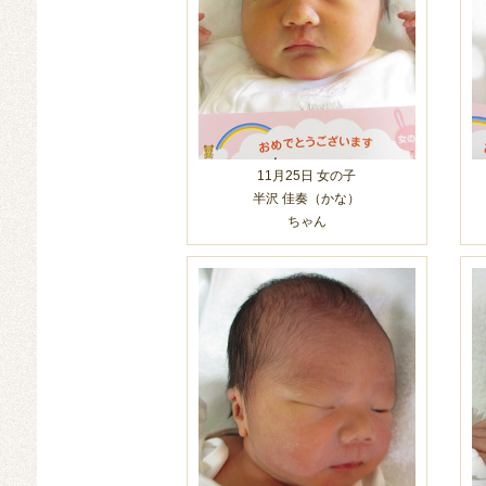
11月25日
女の子
半沢 佳奏（かな）
ちゃん