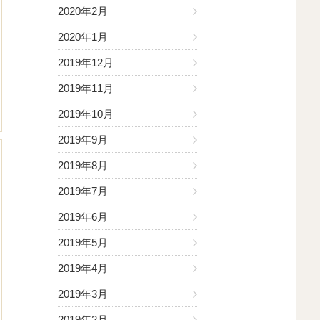
2020年2月
2020年1月
2019年12月
2019年11月
2019年10月
2019年9月
2019年8月
2019年7月
2019年6月
2019年5月
2019年4月
2019年3月
2019年2月