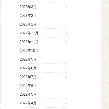
2023年3月
2023年2月
2023年1月
2022年12月
2022年11月
2022年10月
2022年9月
2022年8月
2022年7月
2022年6月
2022年5月
2022年4月