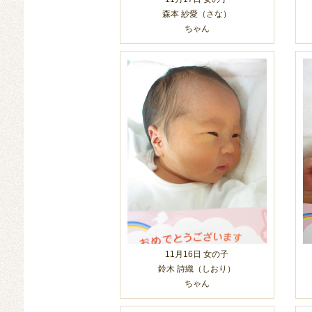
森本 紗愛（さな）
ちゃん
11月16日
女の子
鈴木 詩織（しおり）
ちゃん