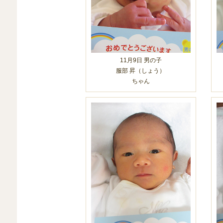
11月9日
男の子
服部 昇（しょう）
ちゃん