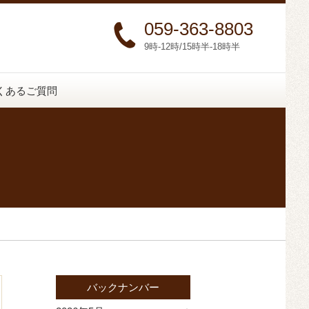
059-363-8803
9時-12時/15時半-18時半
くあるご質問
バックナンバー