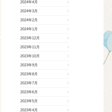
2024年4月
2024年3月
2024年2月
2024年1月
2023年12月
2023年11月
2023年10月
2023年9月
2023年8月
2023年7月
2023年6月
2023年5月
2023年4月