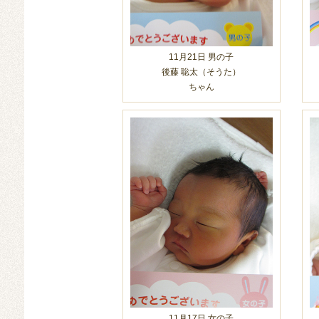
11月21日
男の子
後藤 聡太（そうた）
ちゃん
11月17日
女の子