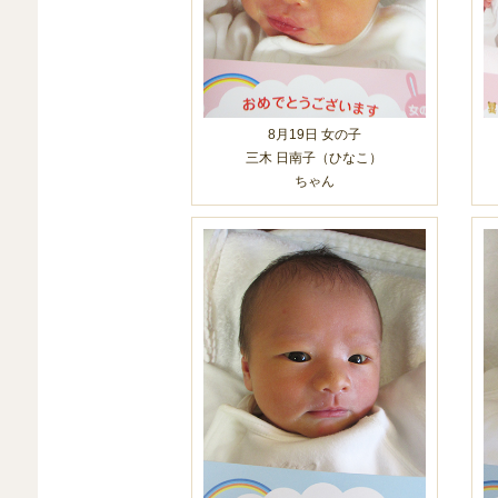
8月19日
女の子
三木 日南子（ひなこ）
ちゃん