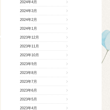
2024年4月
2024年3月
2024年2月
2024年1月
2023年12月
2023年11月
2023年10月
2023年9月
2023年8月
2023年7月
2023年6月
2023年5月
2023年4月