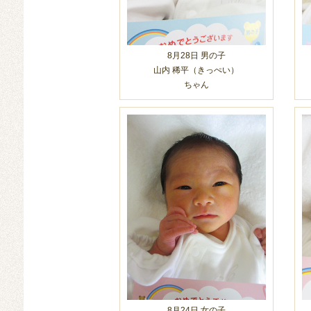
8月28日
男の子
山内 稀平（きっぺい）
ちゃん
8月24日
女の子