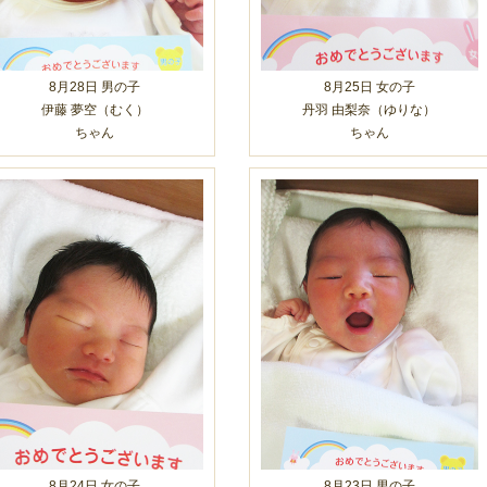
8月28日
男の子
8月25日
女の子
伊藤 夢空（むく）
丹羽 由梨奈（ゆりな）
ちゃん
ちゃん
8月24日
女の子
8月23日
男の子