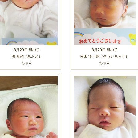
8月29日
男の子
8月29日
男の子
濵 葵翔（あおと）
依田 湊一朗（そういちろう）
ちゃん
ちゃん