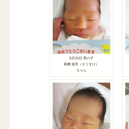
8月20日
男の子
尾﨑 湊亮（そうすけ）
ちゃん