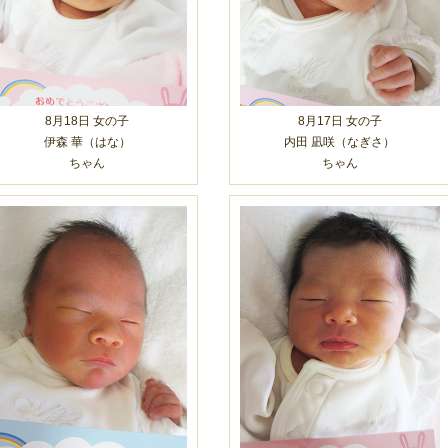
8月18日
女の子
8月17日
女の子
伊森 華（はな）
内田 凪咲（なぎさ）
ちゃん
ちゃん