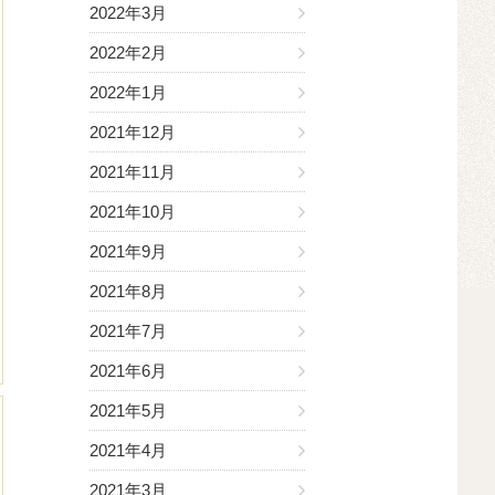
2022年3月
2022年2月
2022年1月
2021年12月
2021年11月
2021年10月
2021年9月
2021年8月
2021年7月
2021年6月
2021年5月
2021年4月
2021年3月