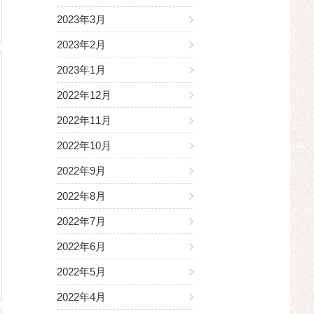
2023年3月
2023年2月
2023年1月
2022年12月
2022年11月
2022年10月
2022年9月
2022年8月
2022年7月
2022年6月
2022年5月
2022年4月