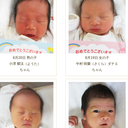
8月20日
男の子
8月19日
女の子
小澤 耀汰（ようた）
中村 咲蘭（さくら）ダナエ
ちゃん
ちゃん