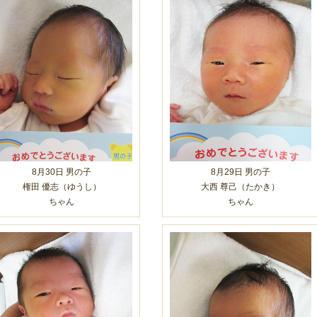
8月30日
男の子
8月29日
男の子
権田 優志（ゆうし）
大西 尊己（たかき）
ちゃん
ちゃん