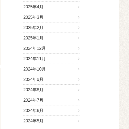
2025年4月
2025年3月
2025年2月
2025年1月
2024年12月
2024年11月
2024年10月
2024年9月
2024年8月
2024年7月
2024年6月
2024年5月