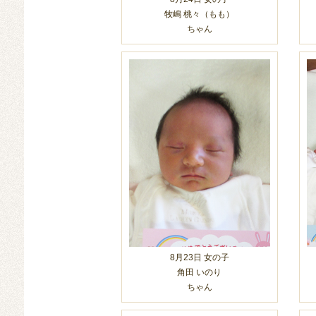
牧嶋 桃々（もも）
ちゃん
8月23日
女の子
角田 いのり
ちゃん