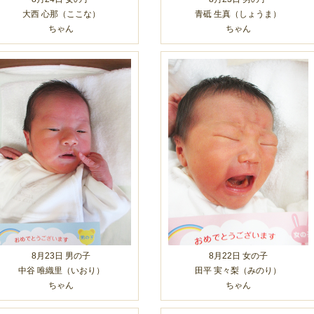
大西 心那（ここな）
青砥 生真（しょうま）
ちゃん
ちゃん
8月23日
男の子
8月22日
女の子
中谷 唯織里（いおり）
田平 実々梨（みのり）
ちゃん
ちゃん