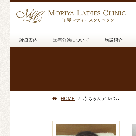
診療案内
無痛分娩について
施設紹介
HOME
赤ちゃんアルバム