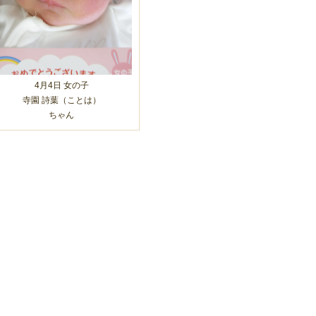
4月4日
女の子
寺園 詩葉（ことは）
ちゃん