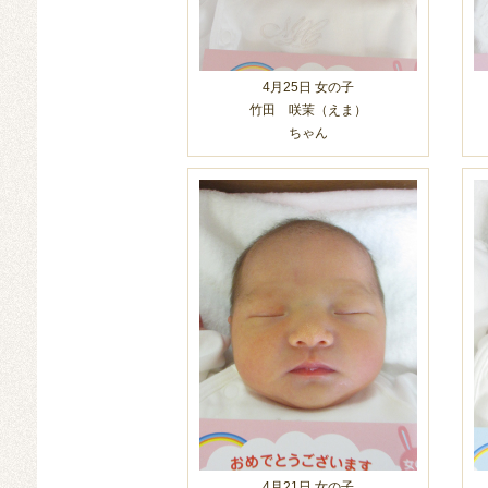
4月25日
女の子
竹田 咲茉（えま）
ちゃん
4月21日
女の子