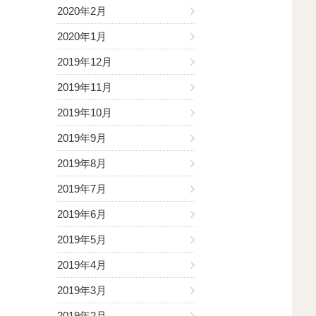
2020年2月
2020年1月
2019年12月
2019年11月
2019年10月
2019年9月
2019年8月
2019年7月
2019年6月
2019年5月
2019年4月
2019年3月
2019年2月