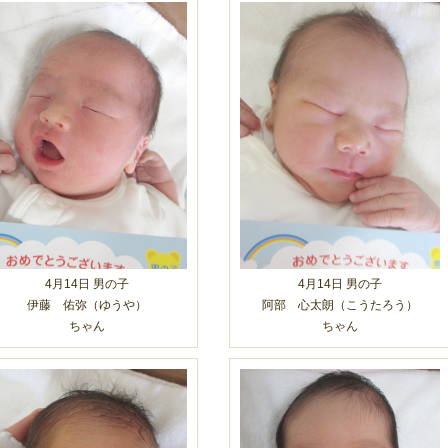
4月14日
男の子
4月14日
男の子
伊藤 佑弥（ゆうや）
阿部 心太朗（こうたろう）
ちゃん
ちゃん