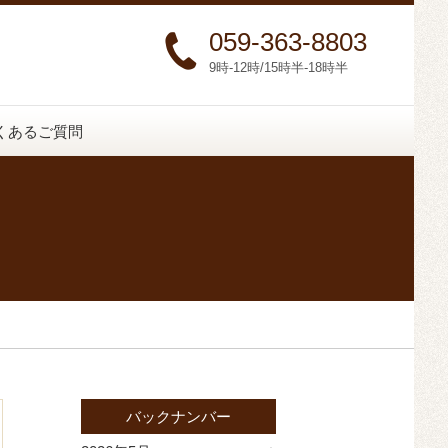
059-363-8803
9時-12時/15時半-18時半
くあるご質問
バックナンバー