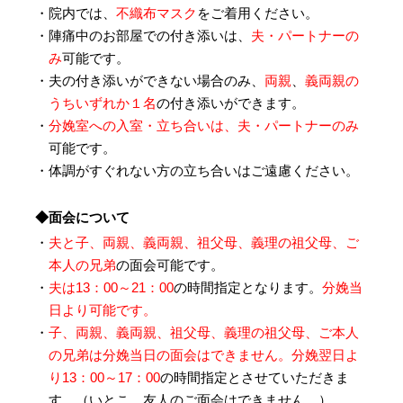
・院内では、
不織布マスク
をご着用ください。
・陣痛中のお部屋での付き添いは、
夫・パートナーの
み
可能です。
・夫の付き添いができない場合のみ、
両親
、
義両親の
うちいずれか１名
の付き添いができます。
・
分娩室への入室・立ち合いは、夫・パートナーのみ
可能です。
・体調がすぐれない方の立ち合いはご遠慮ください。
◆面会について
・
夫と子、両親、義両親、祖父母、義理の祖父母、ご
本人の兄弟
の面会可能です。
・
夫は13：00～21：00
の時間指定となります。
分娩当
日より可能です。
・
子、両親、義両親、祖父母、義理の祖父母、ご本人
の兄弟は分娩当日の面会はできません。
分娩翌日よ
り13：00～17：00
の時間指定とさせていただきま
す。（いとこ、友人のご面会はできません。）