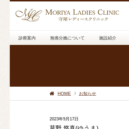
診療案内
無痛分娩について
施設紹介
HOME
お知らせ
2023年9月17日
草野 悠真(ゆうま)