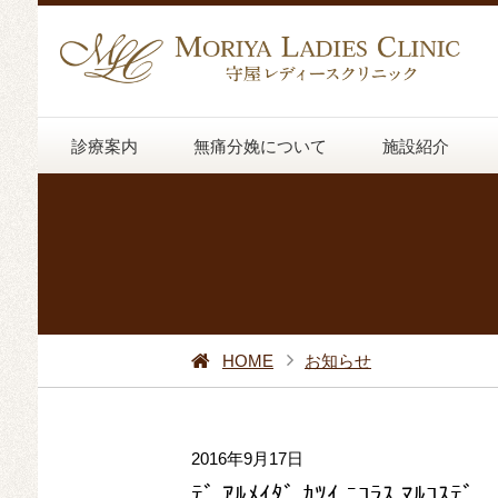
診療案内
無痛分娩について
施設紹介
HOME
お知らせ
2016年9月17日
ﾃﾞ ｱﾙﾒｲﾀﾞ ｶﾂｲ ﾆｺﾗｽ ﾏﾙｺｽﾃﾞ