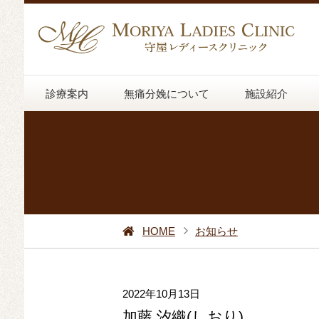
診療案内
無痛分娩について
施設紹介
HOME
お知らせ
2022年10月13日
加藤 汐織(しおり)