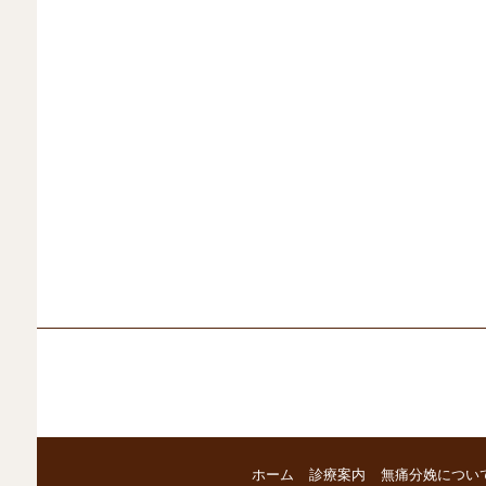
ホーム
診療案内
無痛分娩につい