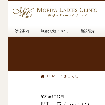
診療案内
無痛分娩について
施設紹介
HOME
お知らせ
2021年9月17日
児玉 一晴（いっせい）