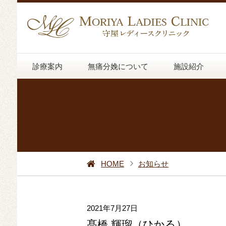
診療案内
無痛分娩について
施設紹介
HOME
お知らせ
2021年7月27日
髙橋 輝瑠（ひかる）