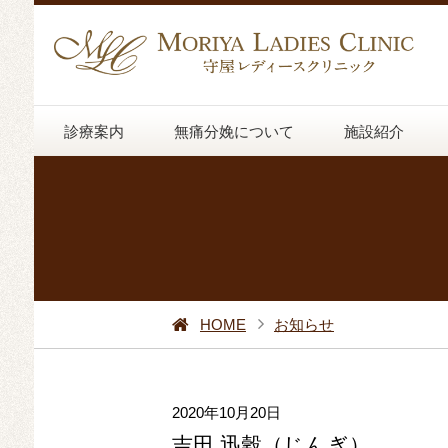
診療案内
無痛分娩について
施設紹介
HOME
お知らせ
2020年10月20日
吉田 迅穀（じんぎ）