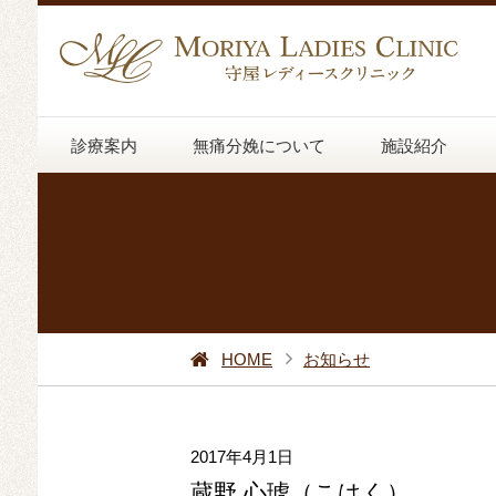
診療案内
無痛分娩について
施設紹介
HOME
お知らせ
2017年4月1日
蔵野 心琥（こはく）