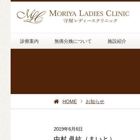
診療案内
無痛分娩について
施設紹介
HOME
お知らせ
2019年6月6日
中村 眞紘（まいと）