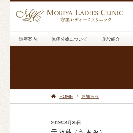
診療案内
無痛分娩について
施設紹介
HOME
お知らせ
2019年4月25日
于 沐慈（う もみ）