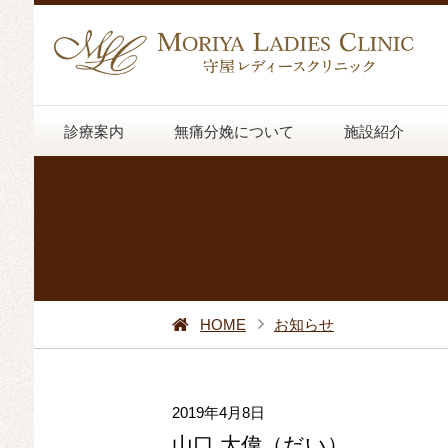
診療案内
無痛分娩について
施設紹介
HOME
お知らせ
2019年4月8日
山口 大偉（だい）