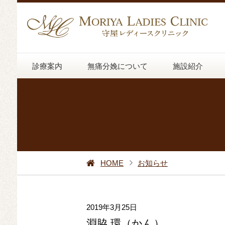
診療案内
無痛分娩について
施設紹介
HOME
お知らせ
2019年3月25日
淵脇 環（かん）