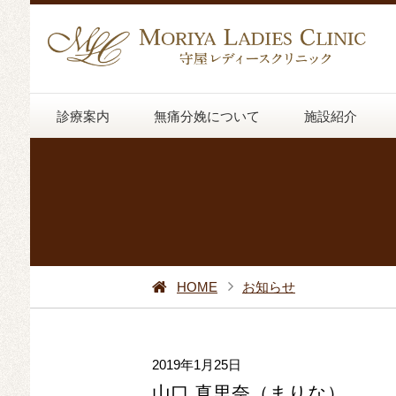
診療案内
無痛分娩について
施設紹介
HOME
お知らせ
2019年1月25日
山口 真里奈（まりな）