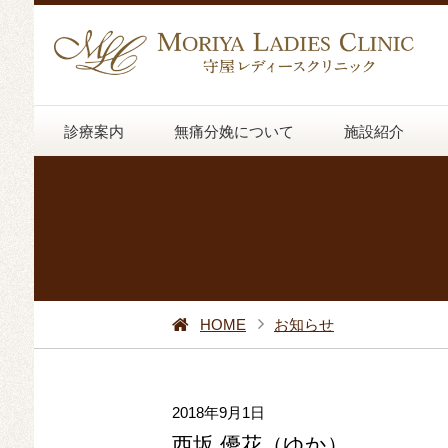
診療案内
無痛分娩について
施設紹介
HOME
お知らせ
2018年9月1日
西坂 優花（ゆか）