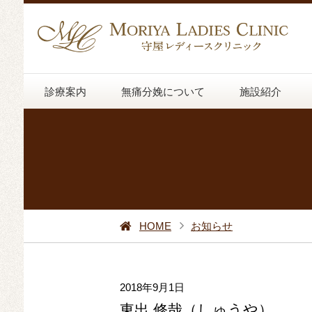
診療案内
無痛分娩について
施設紹介
HOME
お知らせ
2018年9月1日
東出 修哉（しゅうや）