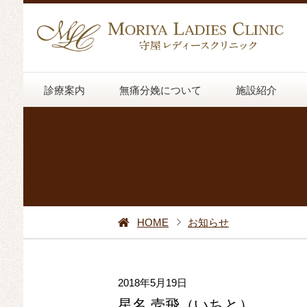
診療案内
無痛分娩について
施設紹介
HOME
お知らせ
2018年5月19日
星名 壱飛（いちと）