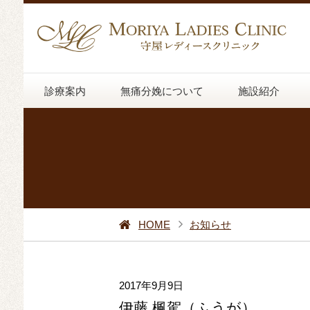
診療案内
無痛分娩について
施設紹介
HOME
お知らせ
2017年9月9日
伊藤 楓駕（ふうが）