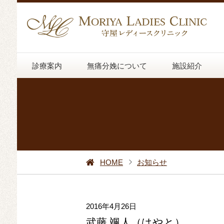
診療案内
無痛分娩について
施設紹介
HOME
お知らせ
2016年4月26日
武藤 颯人（はやと）